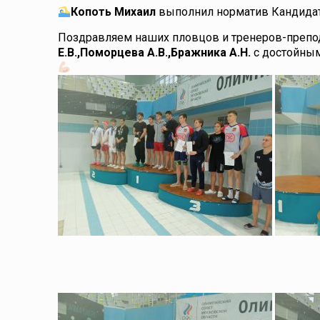
Копоть Михаил
выполнил норматив Кандидата
Поздравляем наших пловцов и тренеров-преп
Е.В.,Поморцева А.В.,Бражника А.Н.
с достойным