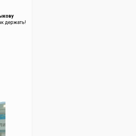
тыкову
к держать!