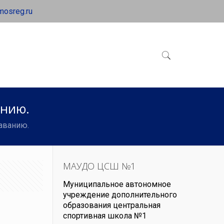
mosreg.ru
анию.
аванию.
МАУДО ЦСШ №1
Муниципальное автономное
учреждение дополнительного
образования центральная
спортивная школа №1