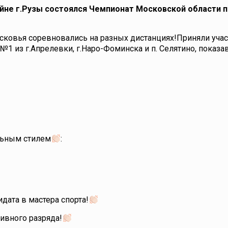
ейне г.Рузы состоялся Чемпионат Московской области п
сковья соревновались на разных дистанциях!Приняли уча
 из г.Апрелевки, г.Наро-Фоминска и п. Селятино, показа
льным стилем
:
ата в мастера спорта!
ивного разряда!