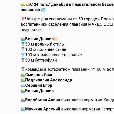
С 24 по 27 декабря в плавательном басс
плаванию.
Четыре дня спортсмены из 50 городов Подмо
воспитанники отделения плавания МАУДО ЦСШ №1
результаты:
Белых Даниил
:
50 м вольный стиль
100 м вольный стиль
100 м комплексное плавание
50 м баттерфляй
команды в эстафетном плавании 4*100 м во
Смирнов Иван
Подлипалин Александр
Серавин Егор
Белых Даниил
Воробьева Алина
выполнила норматив Кандид
Мачихин Арсений
выполнил норматив I спорт