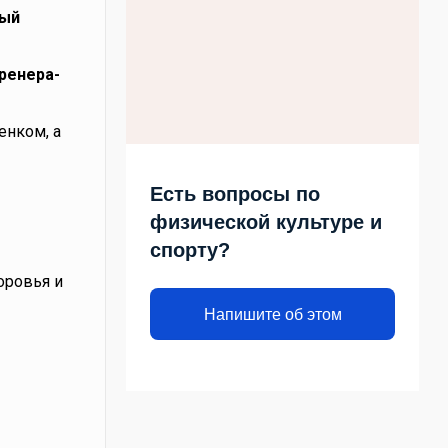
ный
ренера-
енком, а
Есть вопросы по
физической культуре и
спорту?
оровья и
Напишите об этом