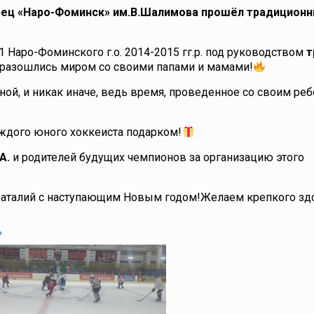
рец «Наро-Фоминск» им.В.Шалимова прошёл традицион
Наро-Фоминского г.о. 2014-2015 гг.р. под руководством
т
разошлись миром со своими папами и мамами!
ной, и никак иначе, ведь время, проведенное со своим реб
ждого юного хоккеиста подарком!
А.
и родителей будущих чемпионов за организацию этого
баталий с наступающим Новым годом!Желаем крепкого зд