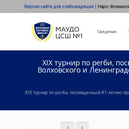
Версия сайта для слабовидящих |
Наро-Фоминс
Сведения
XIX турнир по регби, п
Волховского и Ленинградс
XIX турнир по регби, посвященный 81-летию п