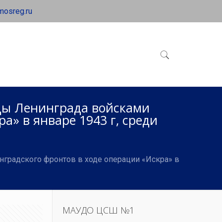
mosreg.ru
ады Ленинграда войсками
а» в январе 1943 г, среди
нградского фронтов в ходе операции «Искра» в
МАУДО ЦСШ №1