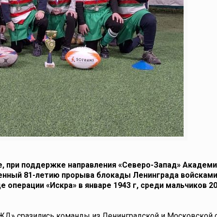
ге, при поддержке направления «Северо-Запад» Академи
ященный 81-летию прорыва блокады Ленинграда войскам
 операции «Искра» в январе 1943 г, среди мальчиков 2
ЖД» сразились команды из Ленинградской и Московской о