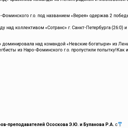
оминского г.о. под названием «Верея» одержав 2 победы
у над коллективом «Сотранс» г. Санкт-Петербурга (26:0) 
» доминировала над командой «Невские богатыри» из Лен
регбисты из Наро-Фоминского г.о. пропустили попытку!Как 
ов-преподавателей Ососкова Э.Ю. и Буланова Р.А.
с