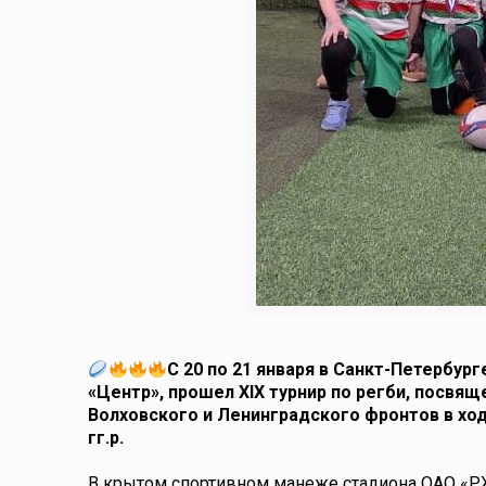
С 20 по 21 января в Санкт-Петербур
«Центр», прошел XIX турнир по регби, посв
Волховского и Ленинградского фронтов в ходе
гг.р.
В крытом спортивном манеже стадиона ОАО «Р