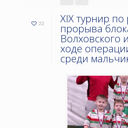
XIX турнир по
22
прорыва блок
Волховского 
ходе операции
среди мальчик