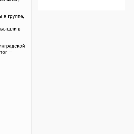
 в группе,
и вышли в
инградской
итог —