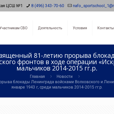
кая ЦСШ №1
8 (496) 343-70-60
nafo_sportschool_1@
Участникам СВО
Деятельность
Условия
Контакты
освященный 81-летию прорыва блок
кого фронтов в ходе операции «Искр
мальчиков 2014-2015 гг.р.
Главная
Новости
рорыва блокады Ленинграда войсками Волховского и Лени
январе 1943 г, среди мальчиков 2014-2015 гг.р.