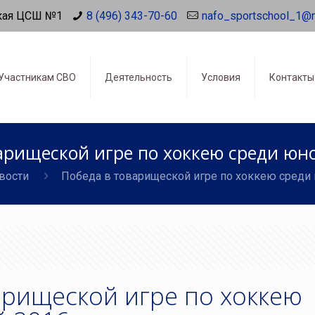
кая ЦСШ №1
8 (496) 343-70-60
nafo_sportschool_1@
Участникам СВО
Деятельность
Условия
Контакты
арищеской игре по хоккею среди юно
вости
Победа в товарищеской игре по хоккею среди 
арищеской игре по хоккею