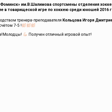
-Фоминск» им.В.Шалимова спортсмены отделения хокк
е в товарищеской игре по хоккею среди юношей 2016 г.
ководством тренера-преподавателя
Кольцова Игоря Дмитри
чётом 7-5 !
ра!Молодцы!
Получен отличный игровой опыт!