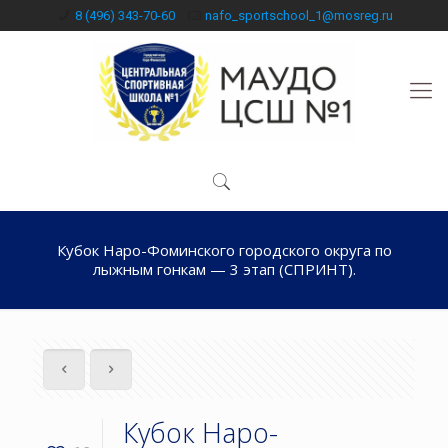
8 (496) 343-70-60
nafo_sportschool_1@mosreg.ru
Кубок Наро-Фоминского городского округа по
лыжным гонкам — 3 этап (СПРИНТ).
Кубок Наро-