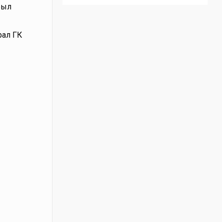
был
рал ГК