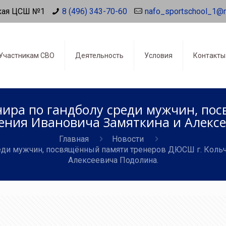
кая ЦСШ №1
8 (496) 343-70-60
nafo_sportschool_1@
Участникам СВО
Деятельность
Условия
Контакты
нира по гандболу среди мужчин, по
ения Ивановича Замяткина и Алексе
Главная
Новости
реди мужчин, посвящённый памяти тренеров ДЮСШ г. Кольч
Алексеевича Подолина.