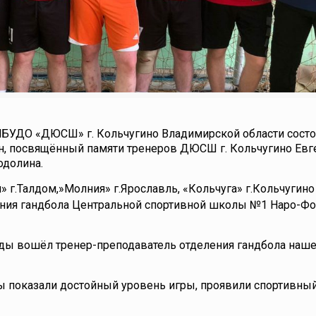
 МБУДО «ДЮСШ» г. Кольчугино Владимирской области состо
н, посвящённый памяти тренеров ДЮСШ г. Кольчугино Евг
одолина.
 г.Талдом,»Молния» г.Ярославль, «Кольчуга» г.Кольчугино
ения гандбола Центральной спортивной школы №1 Наро-Ф
гады вошёл тренер-преподаватель отделения гандбола на
 показали достойный уровень игры, проявили спортивный