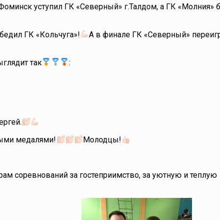
Фоминск уступил ГК «Северный» г.Талдом, а ГК «Молния» 
обедил ГК «Кольчуга»!
А в финале ГК «Северный» переиг
ыглядит так
:
ергей.
ыми медалями!
Молодцы!
ам соревнований за гостеприимство, за уютную и теплую