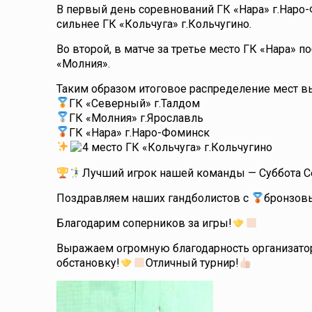
В первый день соревнований ГК «Нара» г.Наро-
сильнее ГК «Кольчуга» г.Кольчугино.
Во второй, в матче за третье место ГК «Нара» п
«Молния».
Таким образом итоговое распределение мест в
ГК «Северный» г.Талдом
ГК «Молния» г.Ярославль
ГК «Нара» г.Наро-Фоминск
4 место ГК «Кольчуга» г.Кольчугино
Лучший игрок нашей команды — Суббота С
Поздравляем наших гандболистов с
бронзов
Благодарим соперников за игры!
Выражаем огромную благодарность организатор
обстановку!
Отличный турнир!