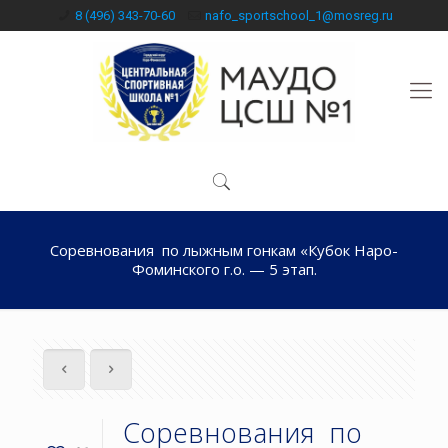
8 (496) 343-70-60
nafo_sportschool_1@mosreg.ru
Соревнования по лыжным гонкам «Кубок Наро-
Фоминского г.о. — 5 этап.
Соревнования по