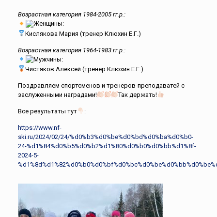
Возрастная категория 1984-2005 гг.р.:
Женщины:
Кислякова Мария (тренер Клюхин Е.Г.)
Возрастная категория 1964-1983 гг.р.:
Мужчины:
Чистяков Алексей (тренер Клюхин Е.Г.)
Поздравляем спортсменов и тренеров-преподаватей с
заслуженными наградами!
Так держать!
Все результаты тут
:
https://www.nf-
ski.ru/2024/02/24/%d0%b3%d0%be%d0%bd%d0%ba%d0%b0-
24-%d1%84%d0%b5%d0%b2%d1%80%d0%b0%d0%bb%d1%8f-
2024-5-
%d1%8d%d1%82%d0%b0%d0%bf%d0%bc%d0%be%d0%bb%d0%be%