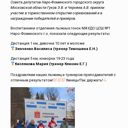
Совета депутатов Наро-Фоминского городского округа
Московской области Гуков Э.В. и Черняев А.В. приняли
участие в торжественном открытии соревнований и в
награждении победителей и призёров.
Воспитанники отделения лыжных гонок МАУДО ЦСШ №1
Наро-Фоминского г.о. показали следующие результаты:
Дистанция 1 км, девочки 10 лет и моложе:
Зинченко Василиса (тренер Тимошина Е.Н.)
Дистанция 5 км, юниорки 19-23 года:
Кислякова Мария (тренер Клюхин Е.Г.)
Поздравляем наших лыжниц и тренеров-преподавателей с
отличным результатом!
Умницы!Так держать!