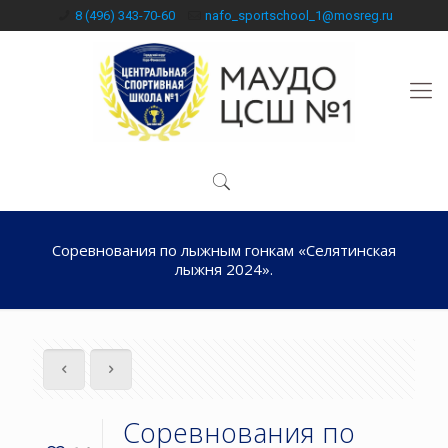
8 (496) 343-70-60
nafo_sportschool_1@mosreg.ru
Соревнования по лыжным гонкам «Селятинская
лыжня 2024».
Соревнования по