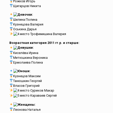
Рожков Игорь
Щигарцов Никита
Девочки:
Шилина Полина
Кузнецова Валерия
Оськина Дарья
4 место Трофимишина Валерия
Возрастная категория 2011 гг.р. и старше:
Девушки:
Киселёва Ирина
Митюшкина Вероника
Ермолаева Полина
Юноши:
Кузнецов Максим
Танюшкин Георгий
Власов Григорий
4 место Суриков Макар
5 место Караваев Сергей
Женщины:
Леонова Наталья