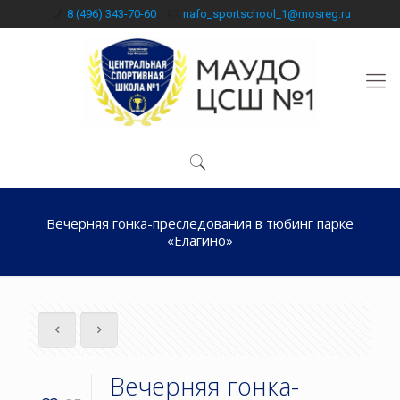
8 (496) 343-70-60
nafo_sportschool_1@mosreg.ru
Вечерняя гонка-преследования в тюбинг парке
«Елагино»
Вечерняя гонка-