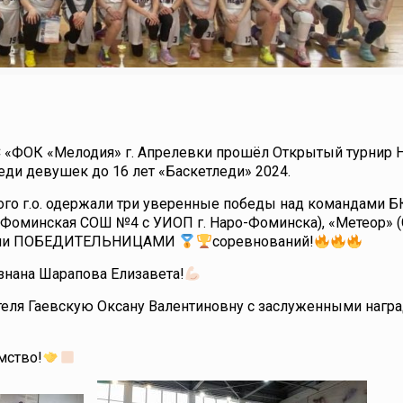
С «ФОК «Мелодия» г. Апрелевки прошёл Открытый турнир 
еди девушек до 16 лет «Баскетледи» 2024.
о г.о. одержали три уверенные победы над командами 
о-Фоминская СОШ №4 с УИОП г. Наро-Фоминска), «Метеор» 
 стали ПОБЕДИТЕЛЬНИЦАМИ
соревнований!
нана Шарапова Елизавета!
теля Гаевскую Оксану Валентиновну с заслуженными нагр
мство!