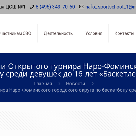
ая ЦСШ №1
8 (496) 343-70-60
nafo_sportschool_1@m
частникам СВО
Деятельность
Условия
Контакты
 Открытого турнира Наро-Фоминско
у среди девушек до 16 лет «Баскетле
Главная
Новости
ра Наро-Фоминского городского округа по баскетболу сре