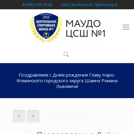
8 (496) 343-70-60
nafo_sportschool_1@mosreg.ru
Поздравляем с Днём рождения Главу Наро-
Фоминского городского округа Шамнэ Романа
Львовича!