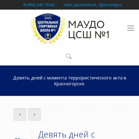
8 (496) 343-70-60
nafo_sportschool_1@mosreg.ru
Девять дней с момента террористического акта в
Красногорске.
Девять дней с