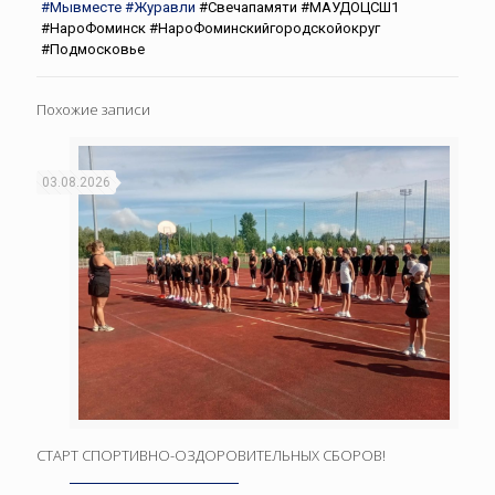
#Мывместе
#Журавли
#Свечапамяти #МАУДОЦСШ1
#НароФоминск #НароФоминскийгородскойокруг
#Подмосковье
Похожие записи
03.08.2026
СТАРТ СПОРТИВНО-ОЗДОРОВИТЕЛЬНЫХ СБОРОВ!