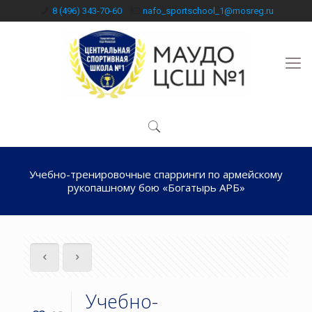
8 (496) 343-70-60
nafo_sportschool_1@mosreg.ru
Учебно-тренировочные спарринги по армейскому
рукопашному бою «Богатырь АРБ»
Учебно-