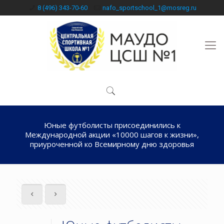
8 (496) 343-70-60
nafo_sportschool_1@mosreg.ru
Юные футболисты присоединились к
Международной акции «10000 шагов к жизни»,
приуроченной ко Всемирному дню здоровья