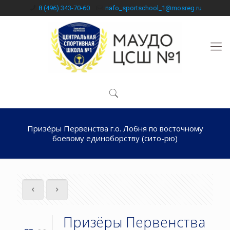
8 (496) 343-70-60
nafo_sportschool_1@mosreg.ru
Призёры Первенства г.о. Лобня по восточному
боевому единоборству (сито-рю)
Призёры Первенства