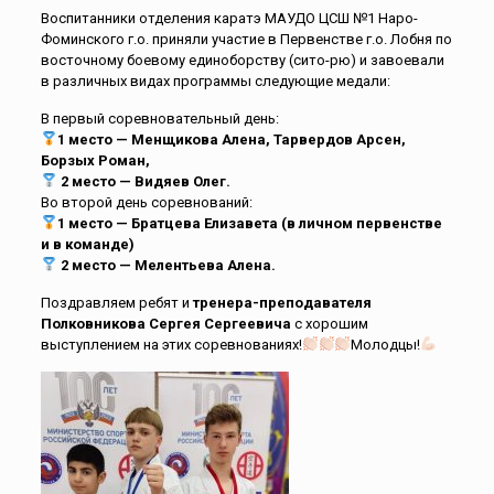
Воспитанники отделения каратэ МАУДО ЦСШ №1 Наро-
Фоминского г.о. приняли участие в Первенстве г.о. Лобня по
восточному боевому единоборству (сито-рю) и завоевали
в различных видах программы следующие медали:
В первый соревновательный день:
1 место — Менщикова Алена, Тарвердов Арсен,
Борзых Роман,
2 место — Видяев Олег.
Во второй день соревнований:
1 место — Братцева Елизавета (в личном первенстве
и в команде)
2 место — Мелентьева Алена.
Поздравляем ребят и
тренера-преподавателя
Полковникова Сергея Сергеевича
с хорошим
выступлением на этих соревнованиях!
Молодцы!