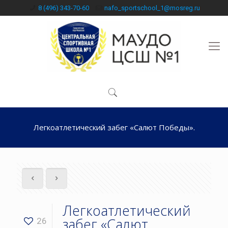
8 (496) 343-70-60
nafo_sportschool_1@mosreg.ru
Легкоатлетический забег «Салют Победы».
Легкоатлетический
забег «Салют
26