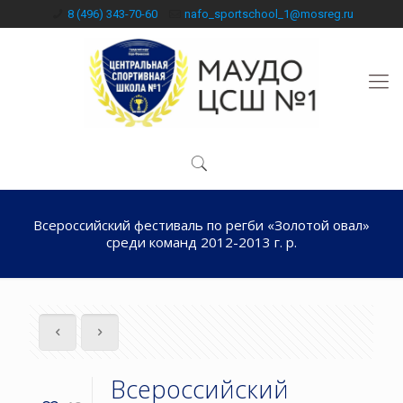
8 (496) 343-70-60
nafo_sportschool_1@mosreg.ru
Всероссийский фестиваль по регби «Золотой овал»
среди команд 2012-2013 г. р.
Всероссийский