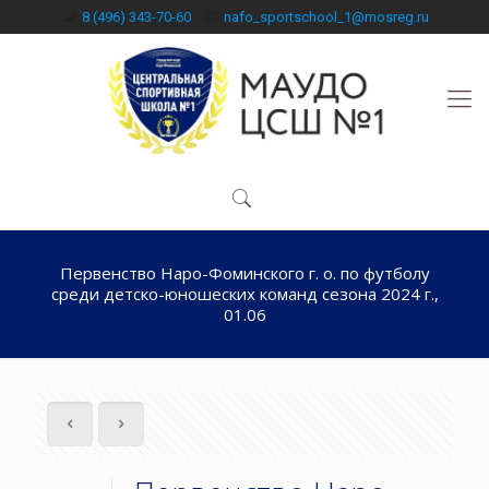
8 (496) 343-70-60
nafo_sportschool_1@mosreg.ru
Первенство Наро-Фоминского г. о. по футболу
среди детско-юношеских команд сезона 2024 г.,
01.06