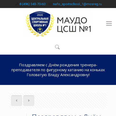
8 (496) 343-70-60
nafo_sportschool_1@mosreg.ru
Поздравляем с Днём рождения тренера-
преподавателя по фигурному катанию на коньках
Головатую Владу Александровну!