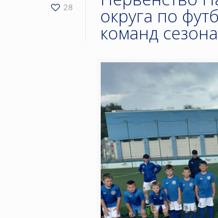
28
округа по фут
команд сезона 