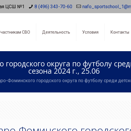
ая ЦСШ №1
8 (496) 343-70-60
nafo_sportschool_1@m
частникам СВО
Деятельность
Условия
Контакты
 городского округа по футболу сре
сезона 2024 г., 25.06
ро-Фоминского городского округа по футболу среди детско
аро-Фоминского городског