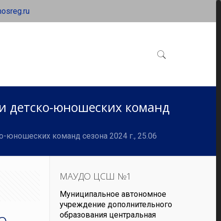
osreg.ru
ди детско-юношеских команд
-юношеских команд сезона 2024 г., 25.06
МАУДО ЦСШ №1
Муниципальное автономное
учреждение дополнительного
о
образования центральная