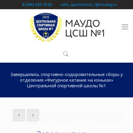
8 (496) 343-70-60
nafo_sportschool_1@mosreg.ru
Завершились спортивно-оздоровительные сборы у
отделения «Фигурное катание на коньках»
Центральной спортивной школы №1