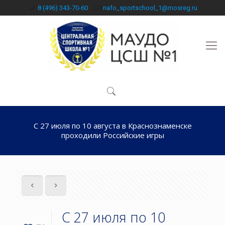
8 (496) 343-70-60
nafo_sportschool_1@mosreg.ru
С 27 июля по 10 августа в Краснознаменске
проходили Российские игры
С 27 июля по 10