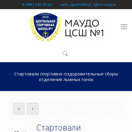
8 (496) 343-70-60
nafo_sportschool_1@mosreg.ru
Стартовали спортивно-оздоровительные сборы
отделения лыжных гонок
Стартовали