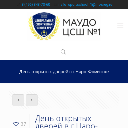
8 (496) 343-70-60
nafo_sportschool_1@mosreg.ru
День открытых дверей в г.Наро-Фоминске
День открытых
дверей в г.Наро-
37