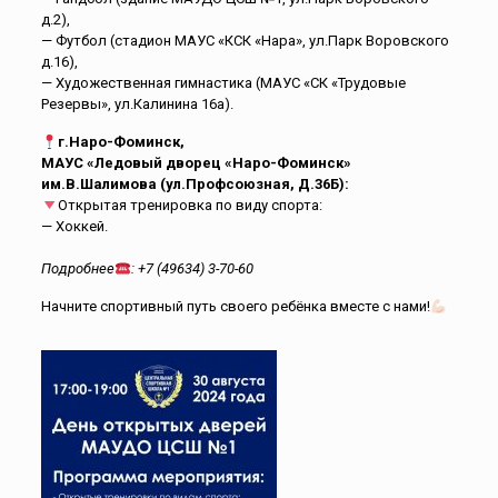
д.2),
— Футбол (стадион МАУС «КСК «Нара», ул.Парк Воровского
д.16),
— Художественная гимнастика (МАУС «СК «Трудовые
Резервы», ул.Калинина 16а).
г.Наро-Фоминск,
МАУС «Ледовый дворец «Наро-Фоминск»
им.В.Шалимова (ул.Профсоюзная, Д.36Б):
Открытая тренировка по виду спорта:
— Хоккей.
Подробнее
: +7 (49634) 3-70-60
Начните спортивный путь своего ребёнка вместе с нами!