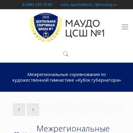
8 (496) 343-70-60
nafo_sportschool_1@mosreg.ru
Межрегиональные соревнования по
художественной гимнастике «Кубок губернатора»
Межрегиональные