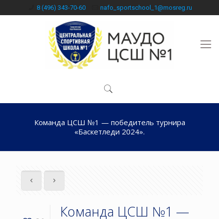
8 (496) 343-70-60
nafo_sportschool_1@mosreg.ru
Команда ЦСШ №1 — победитель турнира
«Баскетледи 2024».
Команда ЦСШ №1 —