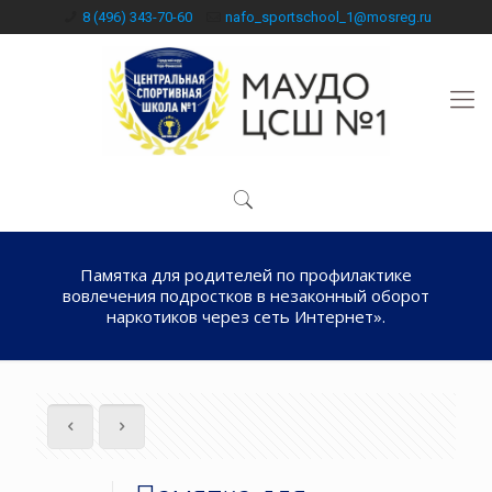
8 (496) 343-70-60
nafo_sportschool_1@mosreg.ru
Памятка для родителей по профилактике
вовлечения подростков в незаконный оборот
наркотиков через сеть Интернет».