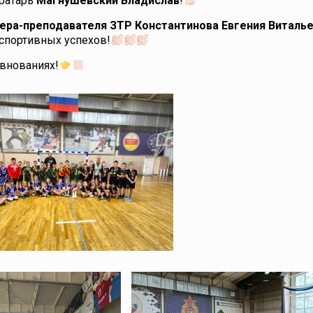
вратарь
Магнушевский Владислав
!
ера-преподавателя ЗТР Константинова
Евгения Виталь
спортивных успехов!
евнованиях!