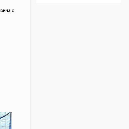
евича
с