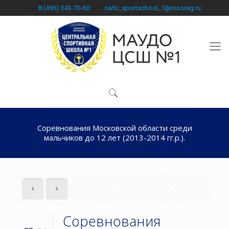
8 (496) 343-70-60
nafo_sportschool_1@mosreg.ru
Соревнования Московской области среди
мальчиков до 12 лет (2013-2014 гг.р.).
Соревнования