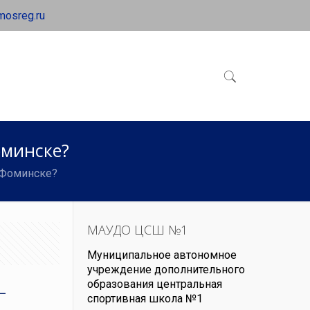
mosreg.ru
оминске?
-Фоминске?
МАУДО ЦСШ №1
Муниципальное автономное
учреждение дополнительного
-
образования центральная
спортивная школа №1