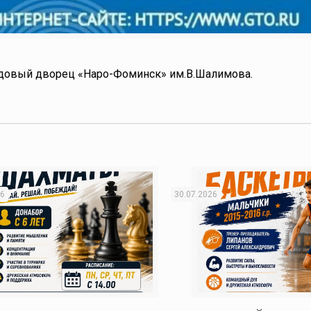
довый дворец «Наро-Фоминск» им.В.Шалимова.
26
30.07.2026