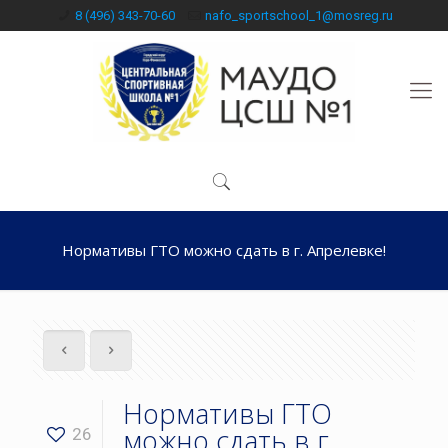
8 (496) 343-70-60
nafo_sportschool_1@mosreg.ru
Нормативы ГТО можно сдать в г. Апрелевке!
Нормативы ГТО
можно сдать в г.
26