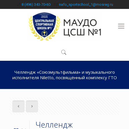
8 (496) 343-70-60
nafo_sportschool_1@mosreg.ru
Челлендж «Союзмультфильма» и музыкального
исполнителя Niletto, посвящённый комплексу ГТО
Челлендж