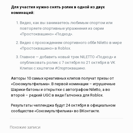
Для участия нужно снять ролик в одной из двух
номинаций:
Видео, как вы занимаетесь любимым спортом или
повторяете спортивные упражнения из серии
«Простоквашино» «Подход».
Видео с прохождением спортивного обби Niletto в мире
«Простоквашино» в Roblox.
Главное — добавить новый трек NILETTO «Подход» и
опубликовать ролик с 7 октября по 21 октября в VK
Клипах с хэштегом
#Спортоквашино
.
Авторы 10 самых креативных клипов получат призы от
«Союзмультфильма». В первой номинации – игрушечные
Шарики-батоны и открытки с автографом Niletto, а во
второй – редкий UGC в виде Галчонка для Roblox.
Результаты челленджа будут 24 октября в официальном
сообществе «Союзмультфильма» во ВКонтакте.
Похожие записи