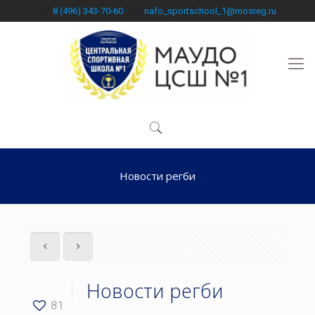
8 (496) 343-70-60
nafo_sportschool_1@mosreg.ru
Новости регби
Новости регби
81