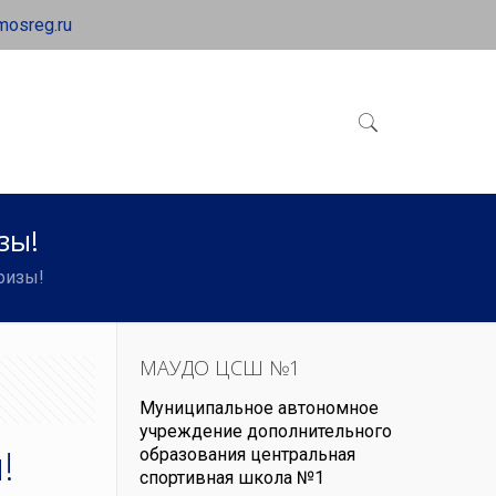
mosreg.ru
зы!
ризы!
МАУДО ЦСШ №1
Муниципальное автономное
учреждение дополнительного
!
образования центральная
спортивная школа №1