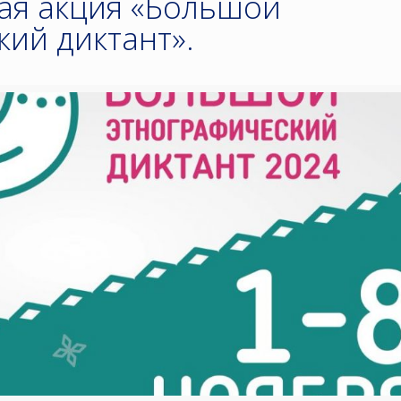
я акция «Большой
ий диктант».