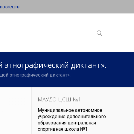
mosreg.ru
й этнографический диктант».
ьшой этнографический диктант».
МАУДО ЦСШ №1
Муниципальное автономное
учреждение дополнительного
образования центральная
спортивная школа №1