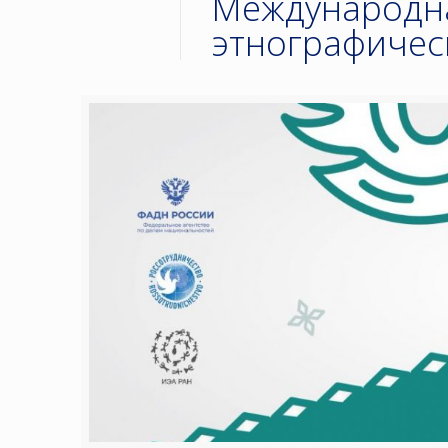
Международна
этнографическ