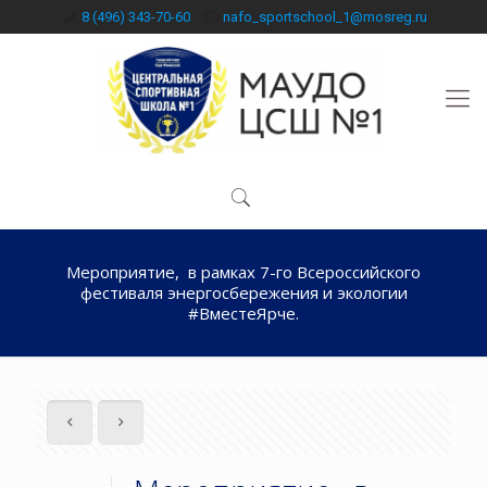
8 (496) 343-70-60
nafo_sportschool_1@mosreg.ru
Мероприятие, в рамках 7-го Всероссийского
фестиваля энергосбережения и экологии
#ВместеЯрче.