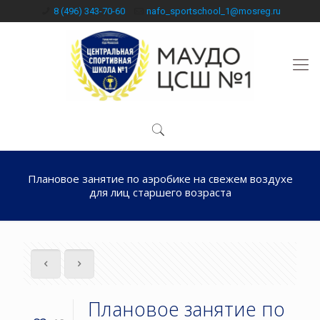
8 (496) 343-70-60
nafo_sportschool_1@mosreg.ru
Плановое занятие по аэробике на свежем воздухе
для лиц старшего возраста
Плановое занятие по