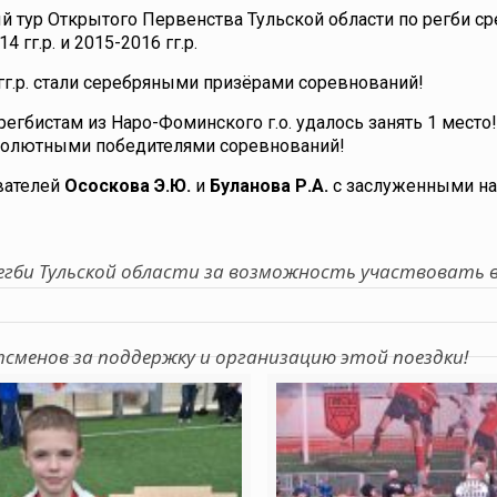
ый тур Открытого Первенства Тульской области по регби с
 гг.р. и 2015-2016 гг.р.
гг.р. стали серебряными призёрами соревнований!
регбистам из Наро-Фоминского г.о. удалось занять 1 место!
абсолютными победителями соревнований!
вателей
Ососкова Э.Ю.
и
Буланова Р.А.
с заслуженными на
гби Тульской области за возможность участвовать 
менов за поддержку и организацию этой поездки!