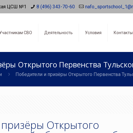
кая ЦСШ №1
8 (496) 343-70-60
nafo_sportschool_1@
Участникам СВО
Деятельность
Условия
Контакты
зёры Открытого Первенства Тульской
и
Победители и призёры Открытого Первенства Тульс
 призёры Открытого