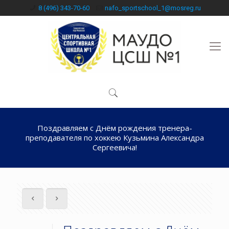
8 (496) 343-70-60
nafo_sportschool_1@mosreg.ru
Поздравляем с Днём рождения тренера-
преподавателя по хоккею Кузьмина Александра
Сергеевича!