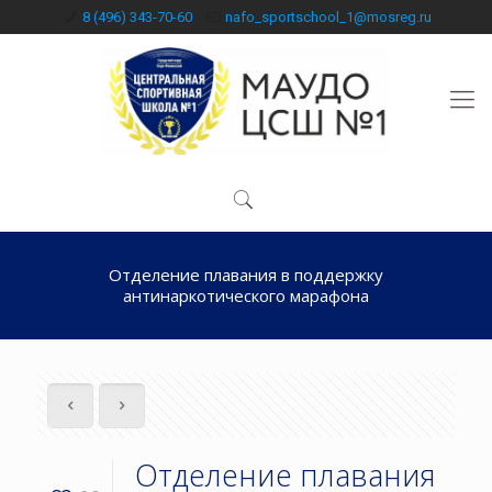
8 (496) 343-70-60
nafo_sportschool_1@mosreg.ru
Отделение плавания в поддержку
антинаркотического марафона
Отделение плавания