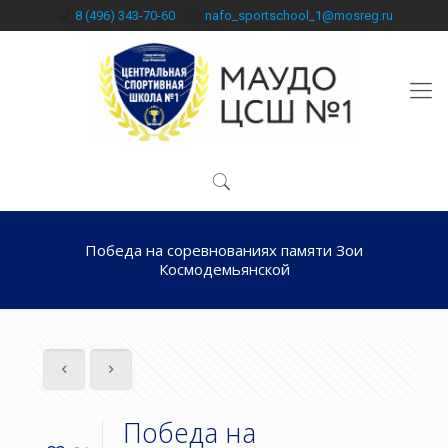
8 (496) 343-70-60
nafo_sportschool_1@mosreg.ru
Победа на соревнованиях памяти Зои
Космодемьянской
Победа на