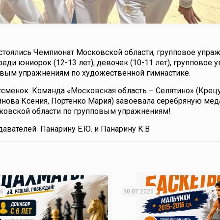
состоялись Чемпионат Московской области, групповое упра
ди юниорок (12-13 лет), девочек (10-11 лет), групповое 
вым упражнениям по художественной гимнастике.
тсменок. Команда «Московская область – Селятино» (Крецу
нова Ксения, Портенко Мария) завоевала серебряную мед
ковской области по групповым упражнениям!
авателей Панарину Е.Ю. и Панарину К.В
26
30.07.2026