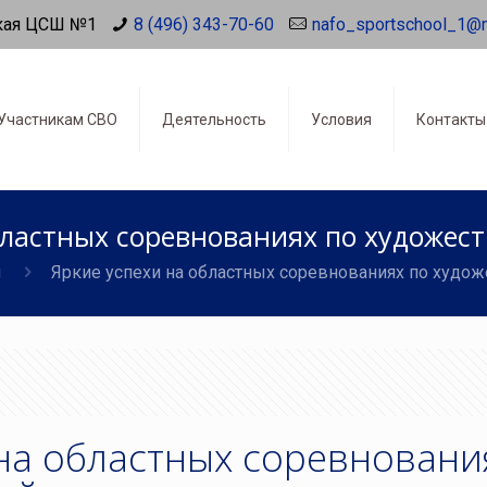
кая ЦСШ №1
8 (496) 343-70-60
nafo_sportschool_1@
Участникам СВО
Деятельность
Условия
Контакты
бластных соревнованиях по художес
и
Яркие успехи на областных соревнованиях по худо
 на областных соревновани