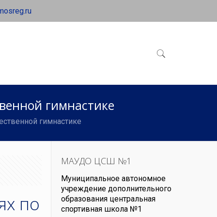
mosreg.ru
твенной гимнастике
жественной гимнастике
МАУДО ЦСШ №1
Муниципальное автономное
учреждение дополнительного
ях по
образования центральная
спортивная школа №1