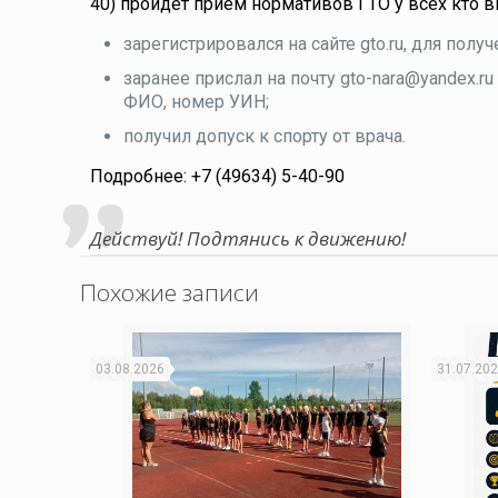
40) пройдёт приём нормативов ГТО у всех кто 
зарегистрировался на сайте gto.ru, для полу
заранее прислал на почту gto-nara@yandex.ru
ФИО, номер УИН;
получил допуск к спорту от врача.
Подробнее: +7 (49634) 5-40-90
Действуй! Подтянись к движению!
Похожие записи
03.08.2026
31.07.20