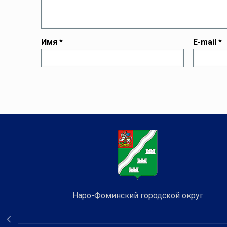
Имя
*
E-mail
*
Наро-Фоминский городской округ