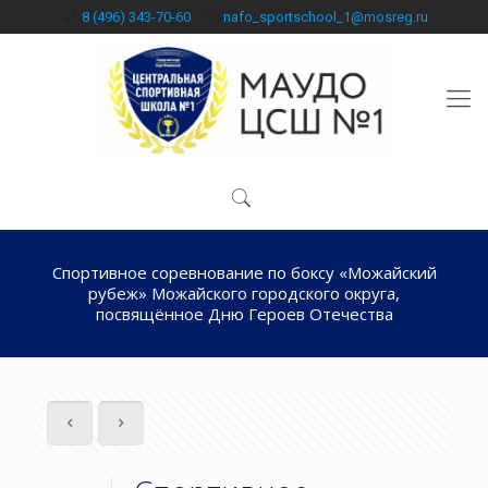
8 (496) 343-70-60
nafo_sportschool_1@mosreg.ru
Спортивное соревнование по боксу «Можайский
рубеж» Можайского городского округа,
посвящённое Дню Героев Отечества