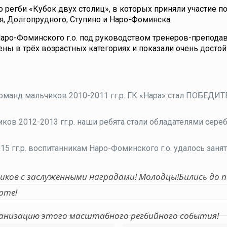
 регби «Кубок двух столиц», в которых приняли участие п
я, Долгопрудного, Ступино и Наро-Фоминска.
ро-Фоминского г.о. под руководством тренеров-препода
ены в трёх возрастных категориях и показали очень досто
команд мальчиков 2010-2011 гг.р. ГК «Нара» стал ПОБЕДИ
ов 2012-2013 гг.р. наши ребята стали обладателями сере
5 гг.р. воспитанникам Наро-Фоминского г.о. удалось занят
иков с заслуженными наградами! Молодцы!Бились до п
рте!
рганизацию этого масштабного регбийного события!