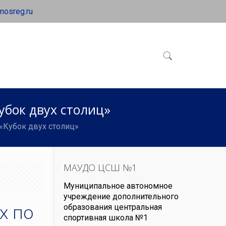
mosreg.ru
убок двух столиц»
«Кубок двух столиц»
МАУДО ЦСШ №1
Муниципальное автономное
учреждение дополнительного
х по
образования центральная
спортивная школа №1