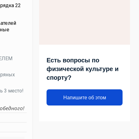
орядка 22
вателей
йные
ТЕЛЕМ
Есть вопросы по
физической культуре и
бряных
спорту?
ь 3 место!
Напишите об этом
обедного!