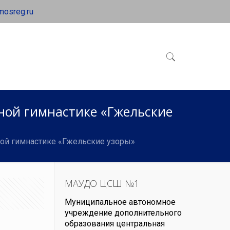
mosreg.ru
ной гимнастике «Гжельские
ой гимнастике «Гжельские узоры»
МАУДО ЦСШ №1
Муниципальное автономное
учреждение дополнительного
образования центральная