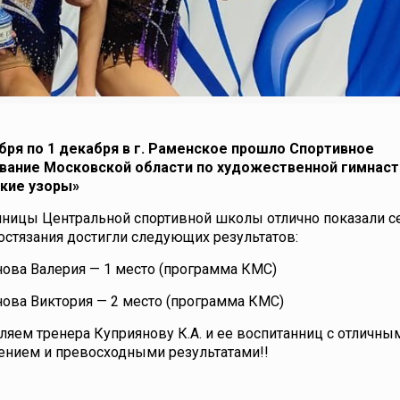
ября по 1 декабря в г. Раменское прошло Спортивное
вание Московской области по художественной гимнас
кие узоры»
нницы Центральной спортивной школы отлично показали се
остязания достигли следующих результатов:
ова Валерия — 1 место (программа КМС)
ова Виктория — 2 место (программа КМС)
яем тренера Куприянову К.А. и ее воспитанниц с отличны
ением и превосходными результатами!!