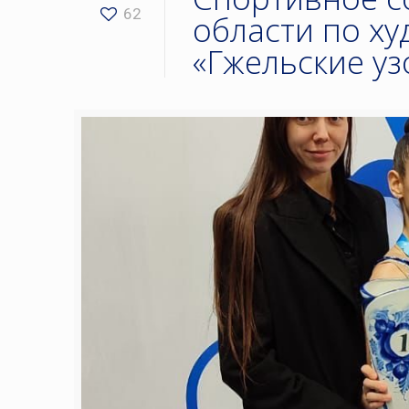
62
области по х
«Гжельские у