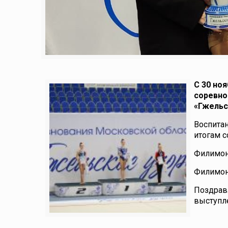
С 30 но
соревно
«Гжельс
Воспита
итогам с
Филимон
Филимон
Поздравл
выступл