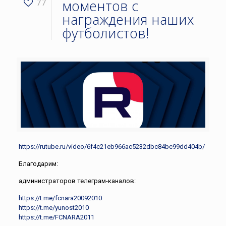
моментов с
77
награждения наших
футболистов!
https://rutube.ru/video/6f4c21eb966ac5232dbc84bc99dd404b/
Благодарим:
администраторов телеграм-каналов:
https://t.me/fcnara20092010
https://t.me/yunost2010
https://t.me/FCNARA2011