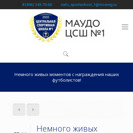
8 (496) 343-70-60
nafo_sportschool_1@mosreg.ru
Немного живых моментов с награждения наших
футболистов!
Немного живых