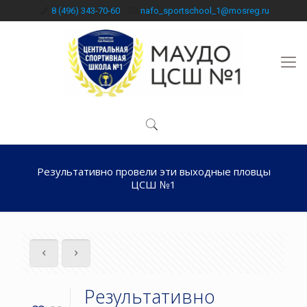
8 (496) 343-70-60
nafo_sportschool_1@mosreg.ru
Результативно провели эти выходные пловцы
ЦСШ №1
Результативно