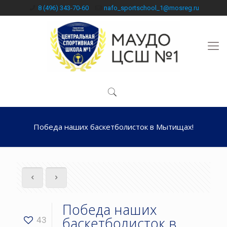
8 (496) 343-70-60
nafo_sportschool_1@mosreg.ru
Победа наших баскетболисток в Мытищах!
Победа наших
баскетболисток в
43