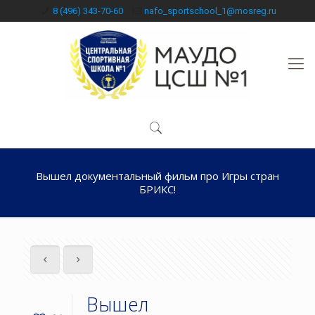
8 (496) 343-70-60
nafo_sportschool_1@mosreg.ru
Вышел документальный фильм про Игры стран
БРИКС!
Вышел